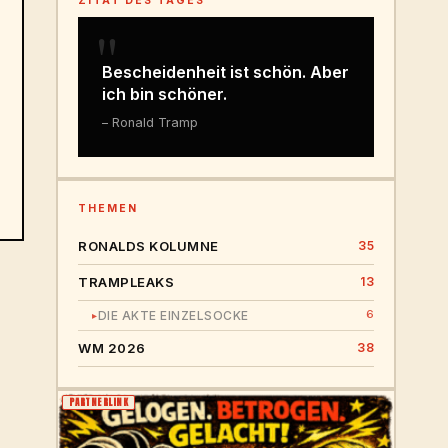
ZITAT DES TAGES
"
Bescheidenheit ist schön. Aber
ich bin schöner.
– Ronald Tramp
THEMEN
RONALDS KOLUMNE
35
TRAMPLEAKS
13
6
DIE AKTE EINZELSOCKE
▸
WM 2026
38
PARTNERLINK