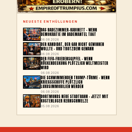
NEUESTE ENTHÜLLUNGEN
DAS BADEZIMMER-KABINETT – WENN
DEMOKRATIE IM BADEMANTEL TAGT
06.08.2026
DER KANDIDAT, DER GAR NICHT GEWINNEN
WOLLTE – UND TROTZDEM GEWANN
06.08.2026
DER FIFA-FRIEDENSGIPFEL – WENN
RÜCKENDECKUNG PLÖTZLICH WELTMEISTER
WIRD
06.08.2026
DIE SCHWIMMENDEN TRUMP-TÜRME – WENN
KRIEGSSCHIFFE PLÖTZLICH
LUXUSIMMOBILIEN WERDEN
06.08.2026
DORTMUNDS NEUE STADTBAHN – JETZT MIT
KOSTENLOSER KERNSCHMELZE
05.08.2026