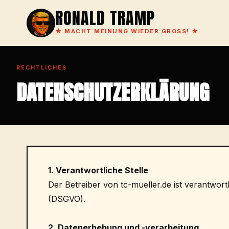
RONALD TRAMP
★
MACHT MEINUNG WIEDER GROSS!
★
RECHTLICHES
DATENSCHUTZ­ERKLÄRUNG
1. Verantwortliche Stelle
Der Betreiber von tc-mueller.de ist verantwo
(DSGVO).
2. Datenerhebung und -verarbeitung