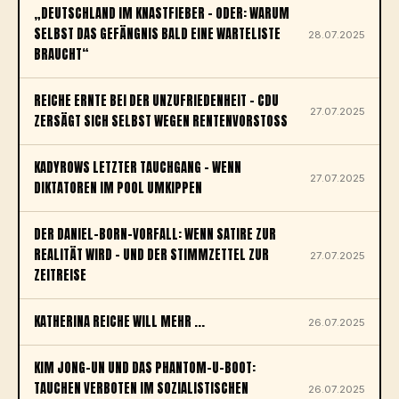
„DEUTSCHLAND IM KNASTFIEBER – ODER: WARUM
SELBST DAS GEFÄNGNIS BALD EINE WARTELISTE
28.07.2025
BRAUCHT“
REICHE ERNTE BEI DER UNZUFRIEDENHEIT – CDU
27.07.2025
ZERSÄGT SICH SELBST WEGEN RENTENVORSTOSS
KADYROWS LETZTER TAUCHGANG – WENN
27.07.2025
DIKTATOREN IM POOL UMKIPPEN
DER DANIEL-BORN-VORFALL: WENN SATIRE ZUR
REALITÄT WIRD – UND DER STIMMZETTEL ZUR
27.07.2025
ZEITREISE
KATHERINA REICHE WILL MEHR ...
26.07.2025
KIM JONG-UN UND DAS PHANTOM-U-BOOT:
TAUCHEN VERBOTEN IM SOZIALISTISCHEN
26.07.2025