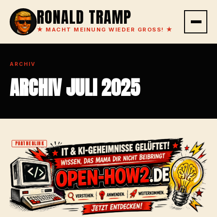
RONALD TRAMP
★
MACHT MEINUNG WIEDER GROSS!
★
ARCHIV
ARCHIV JULI 2025
PARTNERLINK