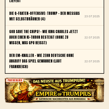
LIEFERT
DIE Q-FAKTEN-OFFENSIVE: TRUMP – DER MESSIAS
23.07.2025
MIT SELBSTBRÄUNER (4)
GOD SAVE THE CHIPS! – WIE KING CHARLES JETZT
AUCH EINEN KI-THRON BESTEIGT (OHNE ZU
22.07.2025
WISSEN, WAS GPU HEISST)
DER EM-KNALLER – WIE ZEHN DEUTSCHE OHNE
ANGRIFF DAS SPIEL GEWANNEN (LAUT
22.07.2025
FRANKREICH)
PARTNERLINK