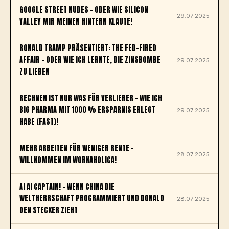
GOOGLE STREET NUDES – ODER WIE SILICON
29.07.2025
VALLEY MIR MEINEN HINTERN KLAUTE!
RONALD TRAMP PRÄSENTIERT: THE FED-FIRED
AFFAIR – ODER WIE ICH LERNTE, DIE ZINSBOMBE
29.07.2025
ZU LIEBEN
RECHNEN IST NUR WAS FÜR VERLIERER – WIE ICH
BIG PHARMA MIT 1000 % ERSPARNIS ERLEGT
29.07.2025
HABE (FAST)!
MEHR ARBEITEN FÜR WENIGER RENTE –
28.07.2025
WILLKOMMEN IM WORKAHOLICA!
AI AI CAPTAIN! – WENN CHINA DIE
WELTHERRSCHAFT PROGRAMMIERT UND DONALD
28.07.2025
DEN STECKER ZIEHT