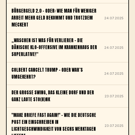
BÜRGERGELD 2.0 – ODER: WIE MAN FÜR WENIGER
ARBEIT MEHR GELD BEKOMMT UND TROTZDEM
24.07.2025
MECKERT
„WASCHEN IST WAS FÜR VERLIERER – DIE
DÄNISCHE KLO-OFFENSIVE IM KRANKENHAUS DER
24.07.2025
SUPERLATIVE!“
COLBERT CANCELT TRUMP – ODER WAR’S
24.07.2025
UMGEKEHRT?
DER GROSSE SWING, DAS KLEINE DORF UND DER G
23.07.2025
ANZ LAUTE STO(H)NK
"MAKE BRIEFE FAST AGAIN!" – WIE DIE DEUTSCHE
POST EIN EINSCHREIBEN IN
23.07.2025
LICHTGESCHWINDIGKEIT VON SECHS WERKTAGEN