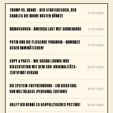
TRUMP VS. KRONE – DER STAATSBESUCH, DER
31.07.2025
CHARLES DIE KRONE KOSTEN KÖNNTE
KAKAOSCHOCK – AMERICA LAST MIT SAHNEHAUBE
31.07.2025
PUTIN UND DIE FLIEGENDE PARANOIA – KAMIKAZE
31.07.2025
GEGEN KAMIKÄTZCHEN!
COPY & PASTE – WIE SASKIA LUDWIG IHRE
DISSERTATION MIT DEM CDU-ORIGINALITÄTS-
30.07.2025
ZERTIFIKAT VERSAH
DIE EPSTEIN-ENTFREUNDUNG – EIN DIEBSTAHL
30.07.2025
VON WELTKLASSE (PERSONAL EDITION!)
GOLF? ICH NENNE ES GEOPOLITISCHES PUTTING!
30.07.2025