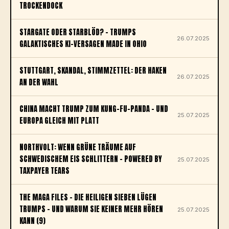
TROCKENDOCK
STARGATE ODER STARBLÖD? – TRUMPS
26.07.2025
GALAKTISCHES KI-VERSAGEN MADE IN OHIO
STUTTGART, SKANDAL, STIMMZETTEL: DER HAKEN
26.07.2025
AN DER WAHL
CHINA MACHT TRUMP ZUM KUNG-FU-PANDA – UND
25.07.2025
EUROPA GLEICH MIT PLATT
NORTHVOLT: WENN GRÜNE TRÄUME AUF
SCHWEDISCHEM EIS SCHLITTERN – POWERED BY
25.07.2025
TAXPAYER TEARS
THE MAGA FILES – DIE HEILIGEN SIEBEN LÜGEN
TRUMPS – UND WARUM SIE KEINER MEHR HÖREN
25.07.2025
KANN (9)