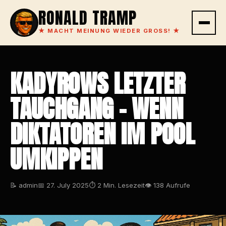
RONALD TRAMP
★
MACHT MEINUNG WIEDER GROSS!
★
KADYROWS LETZTER
TAUCHGANG – WENN
DIKTATOREN IM POOL
UMKIPPEN
📝 admin
📅 27. July 2025
⏱ 2 Min. Lesezeit
👁 138 Aufrufe