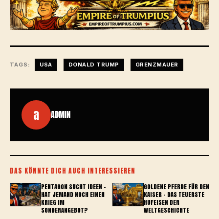
TAGS:
USA
DONALD TRUMP
GRENZMAUER
a
ADMIN
DAS KÖNNTE DICH AUCH INTERESSIEREN
PENTAGON SUCHT IDEEN –
GOLDENE PFERDE FÜR DEN
HAT JEMAND NOCH EINEN
KAISER – DAS TEUERSTE
KRIEG IM
HUFEISEN DER
SONDERANGEBOT?
WELTGESCHICHTE