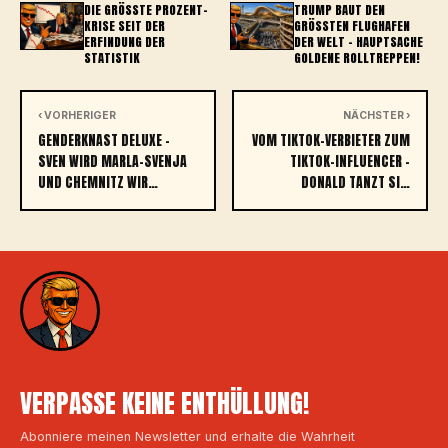
DIE GRÖSSTE PROZENT-K
TRUMP BAUT DEN
RISE SEIT DER E
GRÖSSTEN FLUGHAFEN D
RFINDUNG DER S
ER WELT – HAUPTSACHE G
TATISTIK
OLDENE ROLLTREPPEN!
‹ VORHERIGER
NÄCHSTER ›
GENDERKNAST DELUXE –
VOM TIKTOK-VERBIETER ZUM
SVEN WIRD MARLA-SVENJA
TIKTOK-INFLUENCER –
UND CHEMNITZ WIR…
DONALD TANZT SI…
VERPASSE KEINE ENTHÜLLUNG!
Abonniere meinen Newsletter und erhalte die Wahrheit