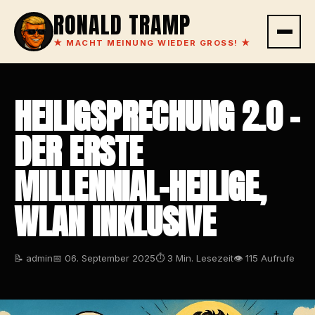
RONALD TRAMP
★
MACHT MEINUNG WIEDER GROSS!
★
HEILIGSPRECHUNG 2.0 –
DER ERSTE
MILLENNIAL-HEILIGE,
WLAN INKLUSIVE
📝 admin
📅 06. September 2025
⏱ 3 Min. Lesezeit
👁 115 Aufrufe