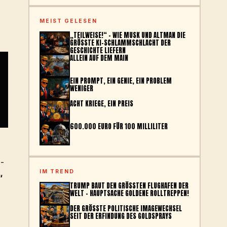
MEIST GELESEN
„TEILWEISE!“ – WIE MUSK UND ALTMAN DIE
GRÖSSTE KI-SCHLAMMSCHLACHT DER G
ESCHICHTE LIEFERN
ALLEIN AUF DEM MAIN
EIN PROMPT, EIN GENIE, EIN PROBLEM
WENIGER
ACHT KRIEGE, EIN PREIS
600.000 EURO FÜR 100 MILLILITER
-
IM TREND
“
TRUMP BAUT DEN GRÖSSTEN FLUGHAFEN DER W
ELT – HAUPTSACHE GOLDENE ROLLTREPPEN!
DER GRÖSSTE POLITISCHE IMAGEWECHSEL S
EIT DER ERFINDUNG DES GOLDSPRAYS