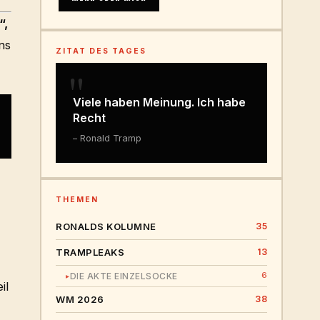
“,
ns
ZITAT DES TAGES
"
Viele haben Meinung. Ich habe
Recht
– Ronald Tramp
.
THEMEN
RONALDS KOLUMNE
35
TRAMPLEAKS
13
6
DIE AKTE EINZELSOCKE
▸
il
WM 2026
38