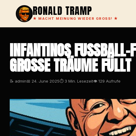
RONALD TRAMP
★
MACHT MEINUNG WIEDER GROSS!
★
INFANTINOS FUSSBALL-F
ROSSE TRÄUME FÜLLT
📝 admin
📅 24. June 2025
⏱ 3 Min. Lesezeit
👁 129 Aufrufe