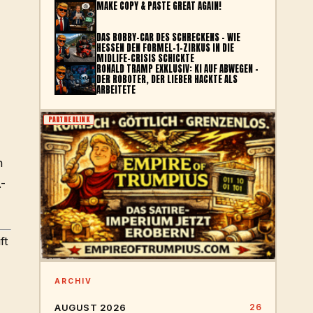
MAKE COPY & PASTE GREAT AGAIN!
DAS BOBBY-CAR DES SCHRECKENS – WIE
HESSEN DEN FORMEL-1-ZIRKUS IN DIE
MIDLIFE-CRISIS SCHICKTE
RONALD TRAMP EXKLUSIV: KI AUF ABWEGEN –
DER ROBOTER, DER LIEBER HACKTE ALS
ARBEITETE
PARTNERLINK
,
h
-
ft
ARCHIV
AUGUST 2026
26