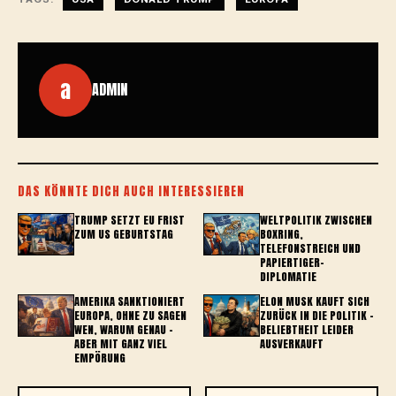
a
ADMIN
DAS KÖNNTE DICH AUCH INTERESSIEREN
TRUMP SETZT EU FRIST
WELTPOLITIK ZWISCHEN
ZUM US GEBURTSTAG
BOXRING,
TELEFONSTREICH UND
PAPIERTIGER-
DIPLOMATIE
AMERIKA SANKTIONIERT
ELON MUSK KAUFT SICH
EUROPA, OHNE ZU SAGEN
ZURÜCK IN DIE POLITIK –
WEN, WARUM GENAU –
BELIEBTHEIT LEIDER
ABER MIT GANZ VIEL
AUSVERKAUFT
EMPÖRUNG