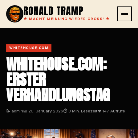
RONALD TRAMP
★
MACHT MEINUNG WIEDER GROSS!
★
WHITEHOUSE.COM
WHITEHOUSE.COM:
ERSTER
VERHANDLUNGSTAG
📝 admin
📅 20. January 2026
⏱ 3 Min. Lesezeit
👁 147 Aufrufe