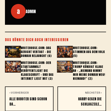
a
ADMIN
DAS KÖNNTE DICH AUCH INTERESSIEREN
WHITEHOUSE.COM: DAS
WHITEHOUSE.COM:
GERICHT VERTAGT – DIE
STIMMEN AUS DEM VOLK
DOMAIN RELAUNCHT (6)
(5)
WHITEHOUSE.COM: DER
WHITEHOUSE.COM:
STAATSANWALT
TRUMP KÜNDIGT KLAGE
VERÖFFENTLICHT DIE
AN - „NIEMAND NIMMT
KLAGESCHRIFT – UND DAS
MIR MEINE DOMAIN WEG!
INTERNET LIEST MIT (3)
NIEMAND!“ (2)
‹ VORHERIGER
NÄCHSTER ›
ALLE ROBOTER SIND SCHON
HARRY GEGEN DIE
DA…
SCHLAGZEILE…