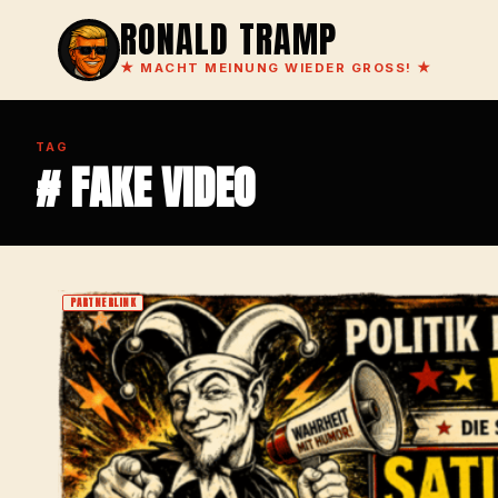
RONALD TRAMP
★
MACHT MEINUNG WIEDER GROSS!
★
TAG
# FAKE VIDEO
PARTNERLINK