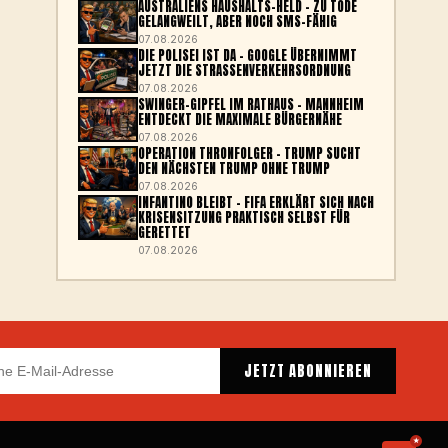
AUSTRALIENS HAUSHALTS-HELD – ZU TODE
GELANGWEILT, ABER NOCH SMS-FÄHIG
07.08.2026
DIE POLISEI IST DA – GOOGLE ÜBERNIMMT
JETZT DIE STRASSENVERKEHRSORDNUNG
07.08.2026
SWINGER-GIPFEL IM RATHAUS – MANNHEIM
ENTDECKT DIE MAXIMALE BÜRGERNÄHE
07.08.2026
OPERATION THRONFOLGER – TRUMP SUCHT
DEN NÄCHSTEN TRUMP OHNE TRUMP
07.08.2026
INFANTINO BLEIBT – FIFA ERKLÄRT SICH NACH
KRISENSITZUNG PRAKTISCH SELBST FÜR
GERETTET
07.08.2026
JETZT ABONNIEREN