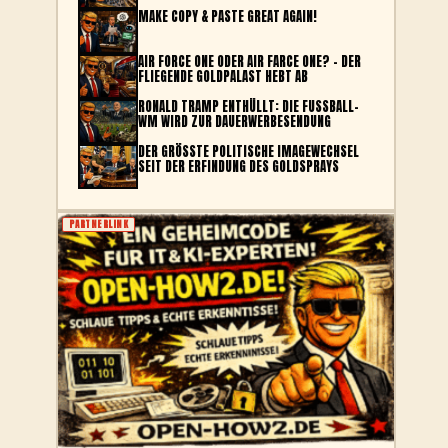
MAKE COPY & PASTE GREAT AGAIN!
AIR FORCE ONE ODER AIR FARCE ONE? – DER
FLIEGENDE GOLDPALAST HEBT AB
RONALD TRAMP ENTHÜLLT: DIE FUSSBALL-W
M WIRD ZUR DAUERWERBESENDUNG
DER GRÖSSTE POLITISCHE IMAGEWECHSEL S
EIT DER ERFINDUNG DES GOLDSPRAYS
PARTNERLINK