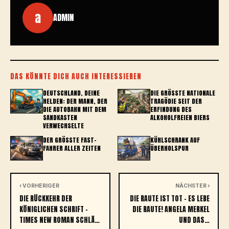
a
ADMIN
DAS KÖNNTE DICH AUCH INTERESSIEREN
DEUTSCHLAND, DEINE
DIE GRÖSSTE NATIONALE T
HELDEN: DER MANN, DER
RAGÖDIE SEIT DER E
DIE AUTOBAHN MIT DEM
RFINDUNG DES A
SANDKASTEN
LKOHOLFREIEN BIERS
VERWECHSELTE
DER GRÖSSTE FAST-F
KÜHLSCHRANK AUF
AHRER ALLER ZEITEN
ÜBERHOLSPUR
‹ VORHERIGER
NÄCHSTER ›
DIE RÜCKKEHR DER
DIE RAUTE IST TOT – ES LEBE
KÖNIGLICHEN SCHRIFT –
DIE RAUTE! ANGELA MERKEL
TIMES NEW ROMAN SCHLÄ…
UND DAS…