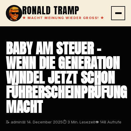
RONALD TRAMP
★
MACHT MEINUNG WIEDER GROSS!
★
BABY AM STEUER –
WENN DIE GENERATION
WINDEL JETZT SCHON
FÜHRERSCHEINPRÜFUNG
MACHT
📝 admin
📅 14. December 2025
⏱ 3 Min. Lesezeit
👁 148 Aufrufe