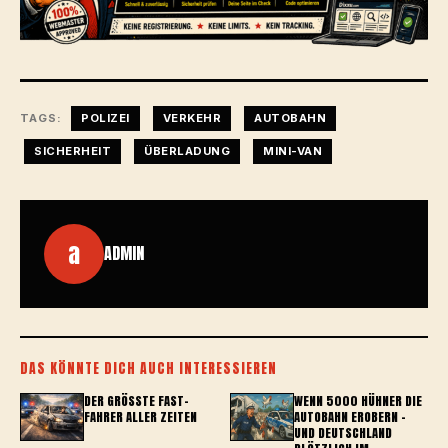
TAGS:
POLIZEI
VERKEHR
AUTOBAHN
SICHERHEIT
ÜBERLADUNG
MINI-VAN
a
ADMIN
DAS KÖNNTE DICH AUCH INTERESSIEREN
DER GRÖSSTE FAST-F
WENN 5000 HÜHNER DIE
AHRER ALLER ZEITEN
AUTOBAHN EROBERN –
UND DEUTSCHLAND