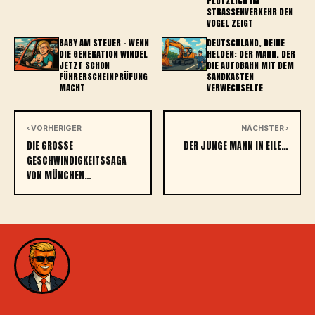
PLÖTZLICH IM
STRASSENVERKEHR DEN V
OGEL ZEIGT
BABY AM STEUER – WENN
DEUTSCHLAND, DEINE
DIE GENERATION WINDEL
HELDEN: DER MANN, DER
JETZT SCHON
DIE AUTOBAHN MIT DEM
FÜHRERSCHEINPRÜFUNG
SANDKASTEN
MACHT
VERWECHSELTE
‹ VORHERIGER
NÄCHSTER ›
DIE GROSSE G
DER JUNGE MANN IN EILE…
ESCHWINDIGKEITSSAGA V
ON MÜNCHEN…