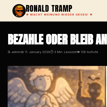
RONALD TRAMP
★
MACHT MEINUNG WIEDER GROSS!
★
BEZAHLE ODER BLEIB A
📝 admin
📅 11. January 2026
⏱ 3 Min. Lesezeit
👁 128 Aufrufe