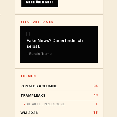
MEHR ÜBER MICH
n
ZITAT DES TAGES
"
Fake News? Die erfinde ich
selbst.
– Ronald Tramp
THEMEN
RONALDS KOLUMNE
35
TRAMPLEAKS
13
6
DIE AKTE EINZELSOCKE
▸
WM 2026
38