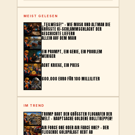
MEIST GELESEN
„TEILWEISE!“ – WIE MUSK UND ALTMAN DIE
GRÖSSTE KI-SCHLAMMSCHLACHT DER G
ESCHICHTE LIEFERN
ALLEIN AUF DEM MAIN
EIN PROMPT, EIN GENIE, EIN PROBLEM
WENIGER
ACHT KRIEGE, EIN PREIS
600.000 EURO FÜR 100 MILLILITER
IM TREND
TRUMP BAUT DEN GRÖSSTEN FLUGHAFEN DER W
ELT – HAUPTSACHE GOLDENE ROLLTREPPEN!
AIR FORCE ONE ODER AIR FARCE ONE? – DER
FLIEGENDE GOLDPALAST HEBT AB