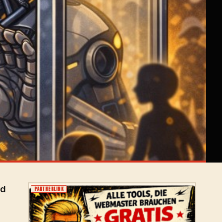
ld
PARTNERLINK