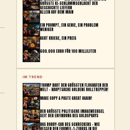
GRÖSSTE KI-SCHLAMMSCHLACHT DER G
ESCHICHTE LIEFERN
ALLEIN AUF DEM MAIN
EIN PROMPT, EIN GENIE, EIN PROBLEM
WENIGER
ACHT KRIEGE, EIN PREIS
600.000 EURO FÜR 100 MILLILITER
IM TREND
TRUMP BAUT DEN GRÖSSTEN FLUGHAFEN DER W
ELT – HAUPTSACHE GOLDENE ROLLTREPPEN!
MAKE COPY & PASTE GREAT AGAIN!
DER GRÖSSTE POLITISCHE IMAGEWECHSEL S
EIT DER ERFINDUNG DES GOLDSPRAYS
DAS BOBBY-CAR DES SCHRECKENS – WIE
HESSEN DEN FORMEL-1-ZIRKUS IN DIE