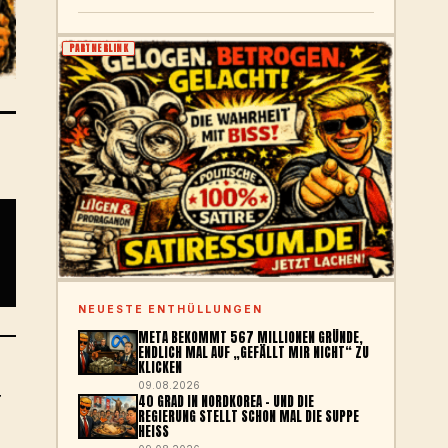
PARTNERLINK
NEUESTE ENTHÜLLUNGEN
META BEKOMMT 567 MILLIONEN GRÜNDE,
ENDLICH MAL AUF „GEFÄLLT MIR NICHT“ ZU
KLICKEN
09.08.2026
T
40 GRAD IN NORDKOREA – UND DIE
REGIERUNG STELLT SCHON MAL DIE SUPPE
HEISS