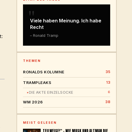
"
Viele haben Meinung. Ich habe
Recht
– Ronald Tramp
t:
THEMEN
RONALDS KOLUMNE
35
TRAMPLEAKS
13
6
DIE AKTE EINZELSOCKE
▸
WM 2026
38
MEIST GELESEN
.
„TEILWEISE!“ – WIE MUSK UND ALTMAN DIE