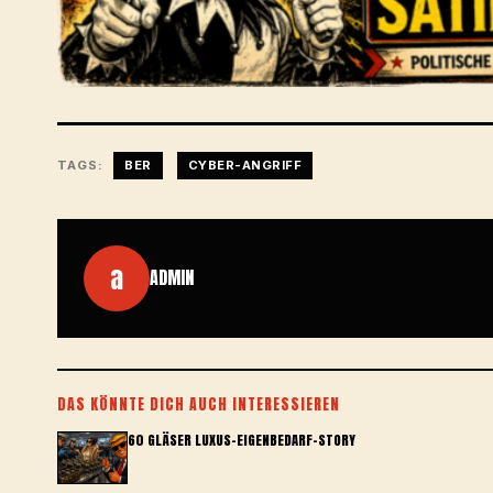
TAGS:
BER
CYBER-ANGRIFF
a
ADMIN
DAS KÖNNTE DICH AUCH INTERESSIEREN
60 GLÄSER LUXUS-EIGENBEDARF-STORY