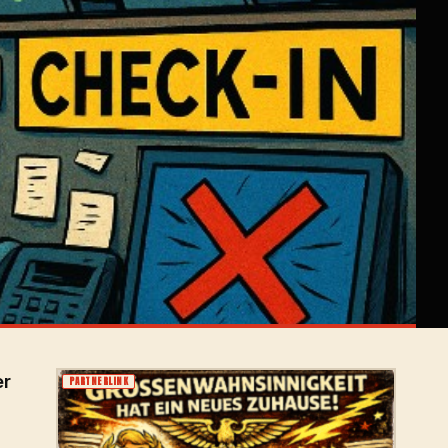
er
PARTNERLINK