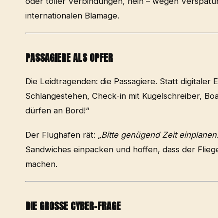
oder toller Verbindungen, nein – wegen Verspätun
internationalen Blamage.
PASSAGIERE ALS OPFER
Die Leidtragenden: die Passagiere. Statt digitaler
Schlangestehen, Check-in mit Kugelschreiber, Board
dürfen an Bord!“
Der Flughafen rät:
„Bitte genügend Zeit einplanen
Sandwiches einpacken und hoffen, dass der Flieg
machen.
DIE GROSSE CYBER-FRAGE