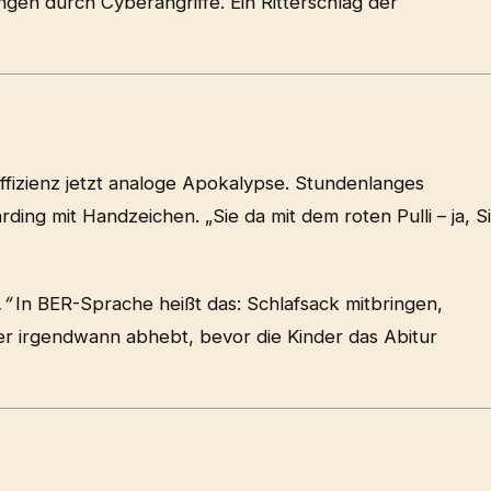
gen durch Cyberangriffe. Ein Ritterschlag der
 Effizienz jetzt analoge Apokalypse. Stundenlanges
ing mit Handzeichen. „Sie da mit dem roten Pulli – ja, S
.“
In BER-Sprache heißt das: Schlafsack mitbringen,
er irgendwann abhebt, bevor die Kinder das Abitur