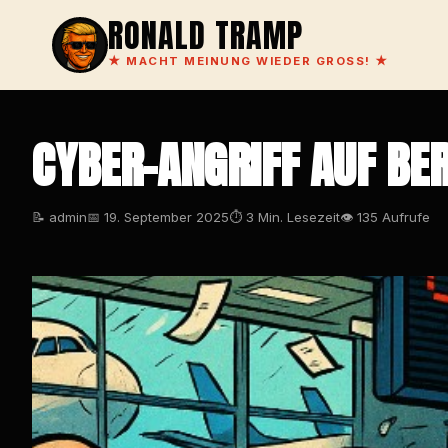
RONALD TRAMP
★
MACHT MEINUNG WIEDER GROSS!
★
CYBER-ANGRIFF AUF BER
📝 admin
📅 19. September 2025
⏱ 3 Min. Lesezeit
👁 135 Aufrufe