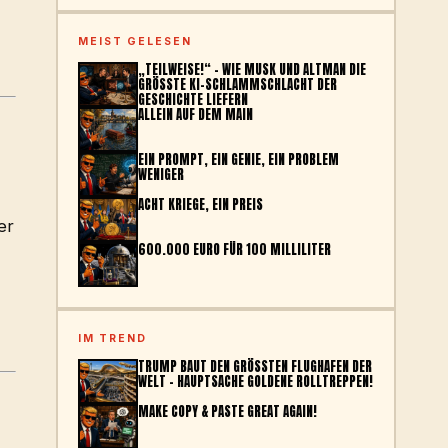
MEIST GELESEN
„TEILWEISE!“ – WIE MUSK UND ALTMAN DIE
GRÖSSTE KI-SCHLAMMSCHLACHT DER G
ESCHICHTE LIEFERN
ALLEIN AUF DEM MAIN
EIN PROMPT, EIN GENIE, EIN PROBLEM
WENIGER
ACHT KRIEGE, EIN PREIS
er
600.000 EURO FÜR 100 MILLILITER
IM TREND
TRUMP BAUT DEN GRÖSSTEN FLUGHAFEN DER W
ELT – HAUPTSACHE GOLDENE ROLLTREPPEN!
MAKE COPY & PASTE GREAT AGAIN!