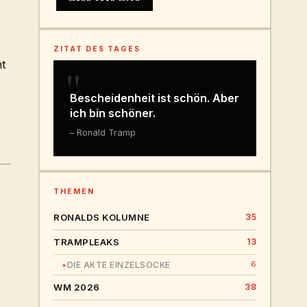
ZITAT DES TAGES
ht
"
Bescheidenheit ist schön. Aber
ich bin schöner.
– Ronald Tramp
THEMEN
RONALDS KOLUMNE
35
t
TRAMPLEAKS
13
6
DIE AKTE EINZELSOCKE
▸
WM 2026
38