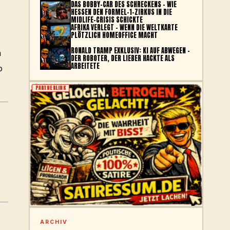
DAS BOBBY-CAR DES SCHRECKENS – WIE
HESSEN DEN FORMEL-1-ZIRKUS IN DIE
MIDLIFE-CRISIS SCHICKTE
AFRIKA VERLEGT – WENN DIE WELTKARTE
PLÖTZLICH HOMEOFFICE MACHT
RONALD TRAMP EXKLUSIV: KI AUF ABWEGEN –
n
DER ROBOTER, DER LIEBER HACKTE ALS
ARBEITETE
b
PARTNERLINK
ARCHIV