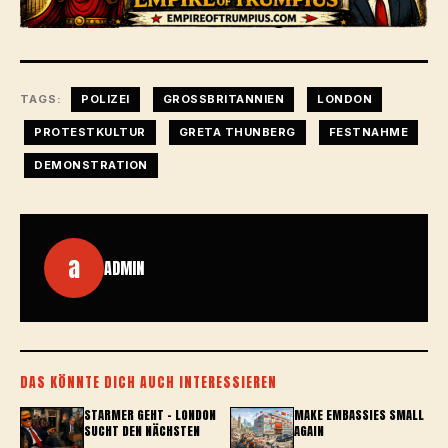
TAGS:
POLIZEI
GROSSBRITANNIEN
LONDON
PROTESTKULTUR
GRETA THUNBERG
FESTNAHME
DEMONSTRATION
a
ADMIN
DAS KÖNNTE DICH AUCH INTERESSIEREN
STARMER GEHT – LONDON
MAKE EMBASSIES SMALL
SUCHT DEN NÄCHSTEN
AGAIN