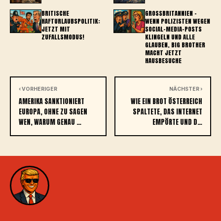
BRITISCHE
GROSSBRITANNIEN – W
HAFTURLAUBSPOLITIK:
ENN POLIZISTEN WEGEN S
JETZT MIT
OCIAL-MEDIA-POSTS K
ZUFALLSMODUS!
LINGELN UND ALLE G
LAUBEN, BIG BROTHER M
ACHT JETZT H
AUSBESUCHE
‹ VORHERIGER
NÄCHSTER ›
AMERIKA SANKTIONIERT
WIE EIN BROT ÖSTERREICH
EUROPA, OHNE ZU SAGEN
SPALTETE, DAS INTERNET
WEN, WARUM GENAU …
EMPÖRTE UND D…