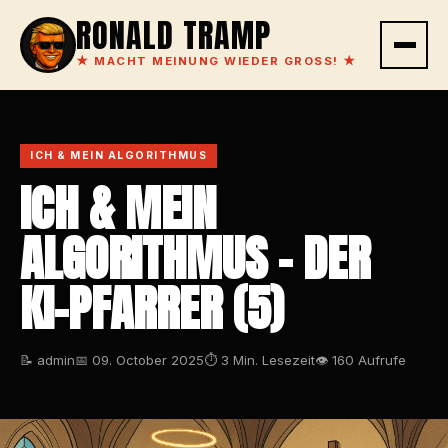
RONALD TRAMP
★
MACHT MEINUNG WIEDER GROSS!
★
ICH & MEIN ALGORITHMUS
ICH & MEIN
ALGORITHMUS – DER
KI-PFARRER (5)
📝 admin
📅 09. October 2025
⏱ 3 Min. Lesezeit
👁 160 Aufrufe