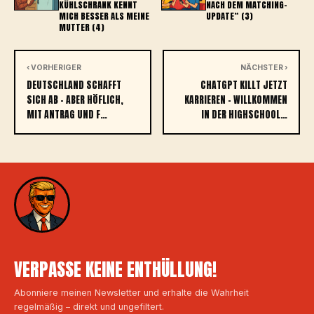
KÜHLSCHRANK KENNT
NACH DEM MATCHING-
MICH BESSER ALS MEINE
UPDATE“ (3)
MUTTER (4)
‹ VORHERIGER
NÄCHSTER ›
DEUTSCHLAND SCHAFFT
CHATGPT KILLT JETZT
SICH AB – ABER HÖFLICH,
KARRIEREN – WILLKOMMEN
MIT ANTRAG UND F…
IN DER HIGHSCHOOL…
VERPASSE KEINE ENTHÜLLUNG!
Abonniere meinen Newsletter und erhalte die Wahrheit
regelmäßig – direkt und ungefiltert.