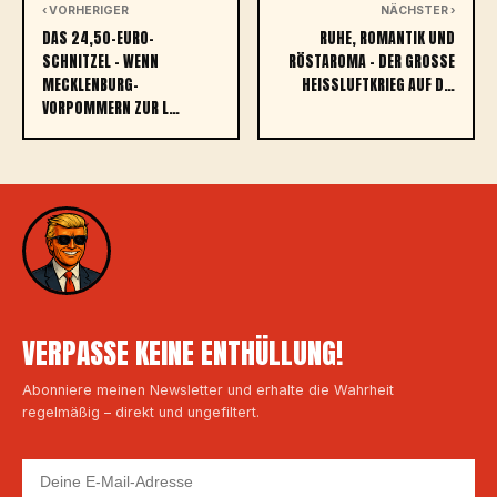
‹ VORHERIGER
NÄCHSTER ›
DAS 24,50-EURO-
RUHE, ROMANTIK UND
SCHNITZEL – WENN
RÖSTAROMA – DER GROSSE H
MECKLENBURG-
EISSLUFTKRIEG AUF D…
VORPOMMERN ZUR L…
VERPASSE KEINE ENTHÜLLUNG!
Abonniere meinen Newsletter und erhalte die Wahrheit
regelmäßig – direkt und ungefiltert.