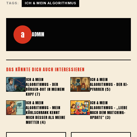
TAGS:
ICH & MEIN ALGORITHMUS
a
ADMIN
DAS KÖNNTE DICH AUCH INTERESSIEREN
ICH & MEIN
ICH & MEIN
ALGORITHMUS – DER
ALGORITHMUS – DER KI-
BÖRSEN-BOT IN MEINEM
PFARRER (5)
KOPF (7)
ICH & MEIN
ICH & MEIN
ALGORITHMUS – MEIN
ALGORITHMUS - „LIEBE
KÜHLSCHRANK KENNT
NACH DEM MATCHING-
MICH BESSER ALS MEINE
UPDATE“ (3)
MUTTER (4)