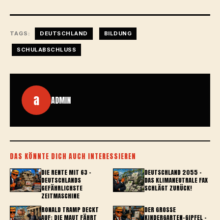
TAGS:
DEUTSCHLAND
BILDUNG
SCHULABSCHLUSS
a
ADMIN
DAS KÖNNTE DICH AUCH INTERESSIEREN
DIE RENTE MIT 63 –
DEUTSCHLAND 2055 –
DEUTSCHLANDS
DAS KLIMANEUTRALE FAX
GEFÄHRLICHSTE
SCHLÄGT ZURÜCK!
ZEITMASCHINE
RONALD TRAMP DECKT
DER GROSSE K
AUF: DIE MAUT FÄHRT
INDERGARTEN-GIPFEL – J