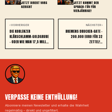
JETZT DIREKT VORS
ETZT KOMMT DER S
GERICHT
PRACH-TÜV FÜR V
IERJÄHRIGE!
‹ VORHERIGER
NÄCHSTER ›
DIE KOBLENZER
BREMENS DRUCKER-GATE –
KLÄRSCHLAMM-GOLDGRUBE
200.000 EURO FÜR 32
– ODER WIE MAN 17,5 MILL…
ZETTEL!…
VERPASSE KEINE ENTHÜLLUNG!
Abonniere meinen Newsletter und erhalte die Wahrheit
regelmäßig – direkt und ungefiltert.