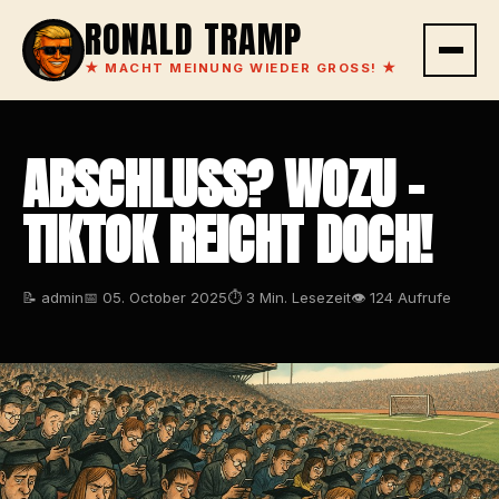
RONALD TRAMP
★
MACHT MEINUNG WIEDER GROSS!
★
ABSCHLUSS? WOZU –
TIKTOK REICHT DOCH!
📝 admin
📅 05. October 2025
⏱ 3 Min. Lesezeit
👁 124 Aufrufe