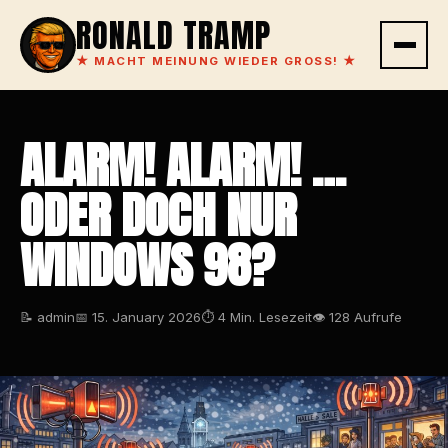
RONALD TRAMP
★
MACHT MEINUNG WIEDER GROSS!
★
ALARM! ALARM! …
ODER DOCH NUR
WINDOWS 98?
📝 admin
📅 15. January 2026
⏱ 4 Min. Lesezeit
👁 128 Aufrufe