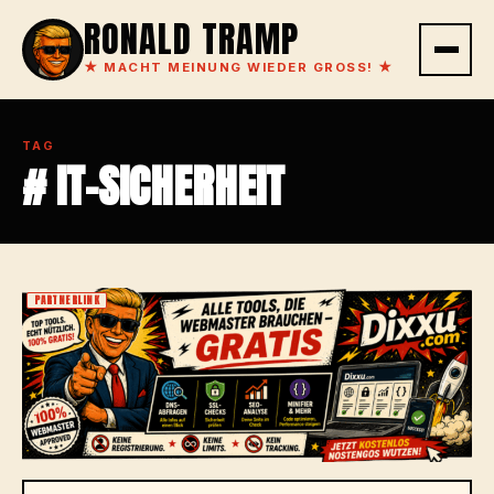
RONALD TRAMP
★
MACHT MEINUNG WIEDER GROSS!
★
TAG
# IT-SICHERHEIT
PARTNERLINK