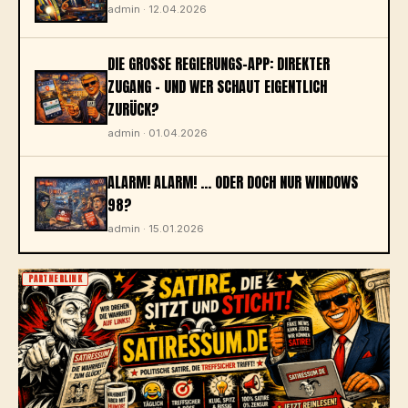
admin · 12.04.2026
DIE GROSSE REGIERUNGS-APP: DIREKTER Z
UGANG – UND WER SCHAUT EIGENTLICH Z
URÜCK?
admin · 01.04.2026
ALARM! ALARM! … ODER DOCH NUR WINDOWS
98?
admin · 15.01.2026
PARTNERLINK