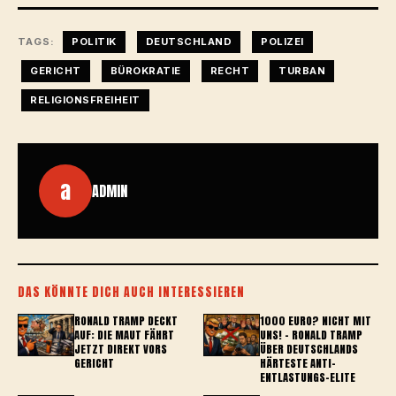
TAGS:
POLITIK
DEUTSCHLAND
POLIZEI
GERICHT
BÜROKRATIE
RECHT
TURBAN
RELIGIONSFREIHEIT
a
ADMIN
DAS KÖNNTE DICH AUCH INTERESSIEREN
RONALD TRAMP DECKT
1000 EURO? NICHT MIT
AUF: DIE MAUT FÄHRT
UNS! – RONALD TRAMP
JETZT DIREKT VORS
ÜBER DEUTSCHLANDS
GERICHT
HÄRTESTE ANTI-
ENTLASTUNGS-ELITE