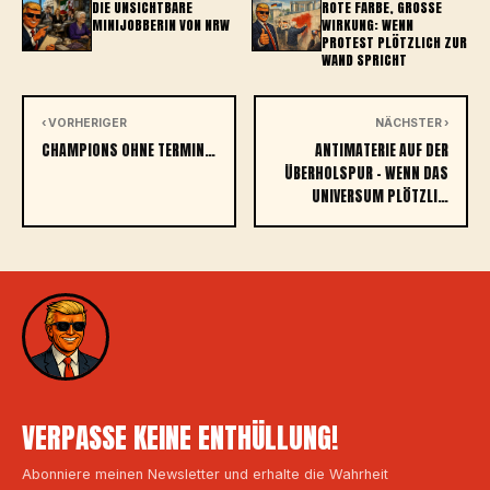
DIE UNSICHTBARE
ROTE FARBE, GROSSE W
MINIJOBBERIN VON NRW
IRKUNG: WENN P
ROTEST PLÖTZLICH ZUR W
AND SPRICHT
‹ VORHERIGER
NÄCHSTER ›
CHAMPIONS OHNE TERMIN…
ANTIMATERIE AUF DER
ÜBERHOLSPUR – WENN DAS
UNIVERSUM PLÖTZLI…
VERPASSE KEINE ENTHÜLLUNG!
Abonniere meinen Newsletter und erhalte die Wahrheit