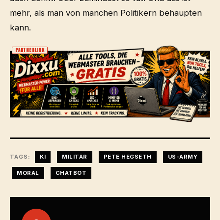
mehr, als man von manchen Politikern behaupten
kann.
PARTNERLINK
TAGS:
KI
MILITÄR
PETE HEGSETH
US-ARMY
MORAL
CHATBOT