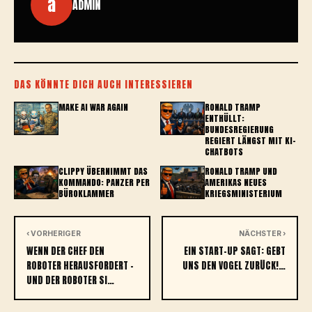
a
ADMIN
DAS KÖNNTE DICH AUCH INTERESSIEREN
MAKE AI WAR AGAIN
RONALD TRAMP
ENTHÜLLT:
BUNDESREGIERUNG
REGIERT LÄNGST MIT KI-
CHATBOTS
CLIPPY ÜBERNIMMT DAS
RONALD TRAMP UND
KOMMANDO: PANZER PER
AMERIKAS NEUES
BÜROKLAMMER
KRIEGSMINISTERIUM
‹ VORHERIGER
NÄCHSTER ›
WENN DER CHEF DEN
EIN START-UP SAGT: GEBT
ROBOTER HERAUSFORDERT –
UNS DEN VOGEL ZURÜCK!…
UND DER ROBOTER SI…