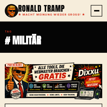
RONALD TRAMP
★
MACHT MEINUNG WIEDER GROSS!
★
TAG
# MILITÄR
PARTNERLINK