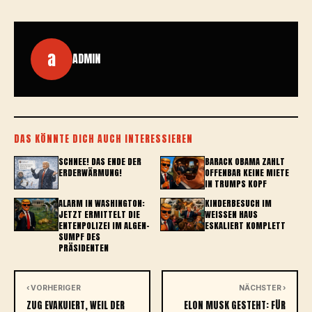
a
ADMIN
DAS KÖNNTE DICH AUCH INTERESSIEREN
SCHNEE! DAS ENDE DER
BARACK OBAMA ZAHLT
ERDERWÄRMUNG!
OFFENBAR KEINE MIETE
IN TRUMPS KOPF
ALARM IN WASHINGTON:
KINDERBESUCH IM
JETZT ERMITTELT DIE
WEISSEN HAUS E
ENTENPOLIZEI IM ALGEN-
SKALIERT KOMPLETT
SUMPF DES
PRÄSIDENTEN
‹ VORHERIGER
NÄCHSTER ›
ZUG EVAKUIERT, WEIL DER
ELON MUSK GESTEHT: FÜR