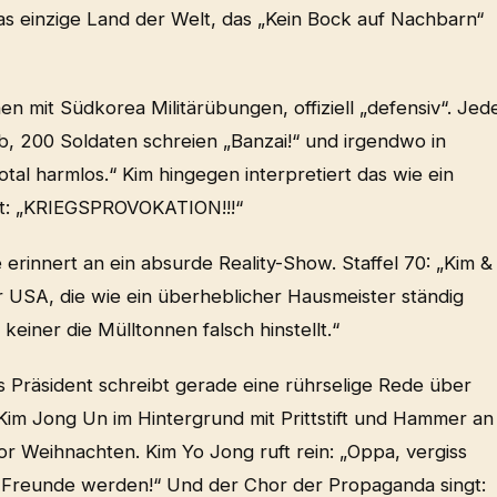
das einzige Land der Welt, das „Kein Bock auf Nachbarn“
n mit Südkorea Militärübungen, offiziell „defensiv“. Jed
b, 200 Soldaten schreien „Banzai!“ und irgendwo in
otal harmlos.“ Kim hingegen interpretiert das wie ein
ht: „KRIEGSPROVOKATION!!!“
 erinnert an ein absurde Reality-Show. Staffel 70: „Kim &
er USA, die wie ein überheblicher Hausmeister ständig
keiner die Mülltonnen falsch hinstellt.“
as Präsident schreibt gerade eine rührselige Rede über
 Kim Jong Un im Hintergrund mit Prittstift und Hammer an
r Weihnachten. Kim Yo Jong ruft rein: „Oppa, vergiss
nie Freunde werden!“ Und der Chor der Propaganda singt: