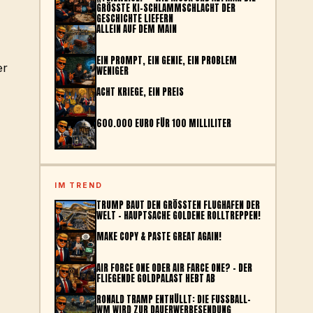
GRÖSSTE KI-SCHLAMMSCHLACHT DER G
ESCHICHTE LIEFERN
ALLEIN AUF DEM MAIN
EIN PROMPT, EIN GENIE, EIN PROBLEM
er
WENIGER
ACHT KRIEGE, EIN PREIS
600.000 EURO FÜR 100 MILLILITER
IM TREND
TRUMP BAUT DEN GRÖSSTEN FLUGHAFEN DER W
ELT – HAUPTSACHE GOLDENE ROLLTREPPEN!
MAKE COPY & PASTE GREAT AGAIN!
AIR FORCE ONE ODER AIR FARCE ONE? – DER
FLIEGENDE GOLDPALAST HEBT AB
RONALD TRAMP ENTHÜLLT: DIE FUSSBALL-W
M WIRD ZUR DAUERWERBESENDUNG