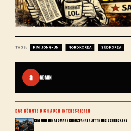
TAGS:
KIM JONG-UN
NORDKOREA
SÜDKOREA
a
ADMIN
DAS KÖNNTE DICH AUCH INTERESSIEREN
KIM UND DIE ATOMARE KREUZFAHRTFLOTTE DES SCHRECKENS