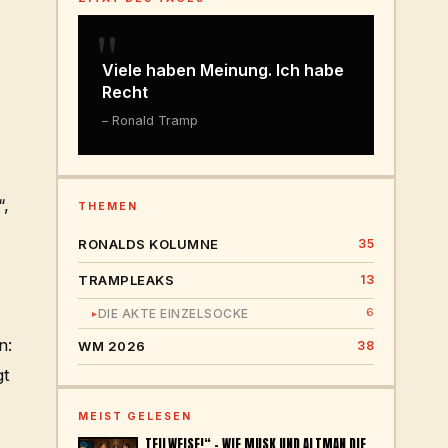
"
Viele haben Meinung. Ich habe
Recht
– Ronald Tramp
“,
THEMEN
RONALDS KOLUMNE
35
TRAMPLEAKS
13
6
DIE AKTE EINZELSOCKE
▸
n:
WM 2026
38
gt
MEIST GELESEN
„TEILWEISE!“ – WIE MUSK UND ALTMAN DIE