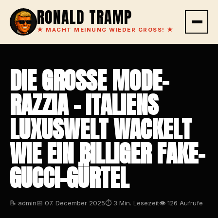
RONALD TRAMP
★
MACHT MEINUNG WIEDER GROSS!
★
DIE GROSSE MODE-R
AZZIA – ITALIENS L
UXUSWELT WACKELT W
IE EIN BILLIGER FAKE-G
UCCI-GÜRTEL
📝 admin
📅 07. December 2025
⏱ 3 Min. Lesezeit
👁 126 Aufrufe