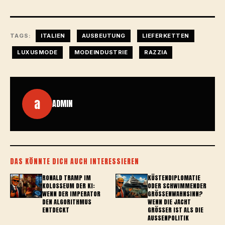
TAGS:
ITALIEN
AUSBEUTUNG
LIEFERKETTEN
LUXUSMODE
MODEINDUSTRIE
RAZZIA
a
ADMIN
DAS KÖNNTE DICH AUCH INTERESSIEREN
RONALD TRAMP IM
KÜSTENDIPLOMATIE
KOLOSSEUM DER KI:
ODER SCHWIMMENDER
WENN DER IMPERATOR
GRÖSSENWAHNSINN? W
DEN ALGORITHMUS
ENN DIE JACHT G
ENTDECKT
RÖSSER IST ALS DIE AU
SSENPOLITIK