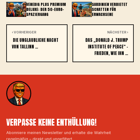
VENEDIG PLUS PREMIUM
SARDINIEN VERBIETET
DELUXE: DER 50-EURO-
SCHATTEN FÜR
SPAZIERGANG
ERWACHSENE
‹ VORHERIGER
NÄCHSTER ›
DIE UNGLAUBLICHE NACHT
DAS „DONALD J. TRUMP
VON TALLINN …
INSTITUTE OF PEACE“ –
FRIEDEN, WIE IHN …
VERPASSE KEINE ENTHÜLLUNG!
Abonniere meinen Newsletter und erhalte die Wahrheit
regelmäßig – direkt und ungefiltert.