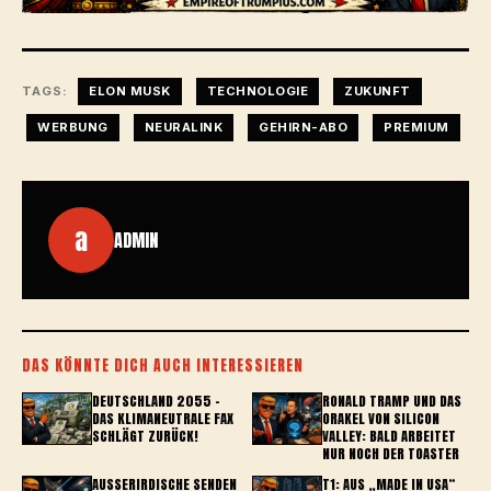
TAGS:
ELON MUSK
TECHNOLOGIE
ZUKUNFT
WERBUNG
NEURALINK
GEHIRN-ABO
PREMIUM
a
ADMIN
DAS KÖNNTE DICH AUCH INTERESSIEREN
DEUTSCHLAND 2055 –
RONALD TRAMP UND DAS
DAS KLIMANEUTRALE FAX
ORAKEL VON SILICON
SCHLÄGT ZURÜCK!
VALLEY: BALD ARBEITET
NUR NOCH DER TOASTER
AUSSERIRDISCHE SENDEN K
T1: AUS „MADE IN USA“