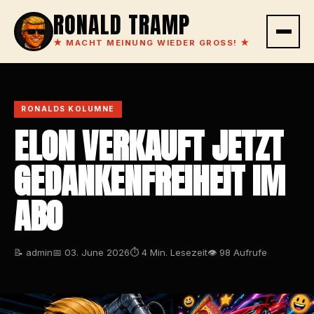
RONALD TRAMP
★
MACHT MEINUNG WIEDER GROSS!
★
RONALDS KOLUMNE
ELON VERKAUFT JETZT
GEDANKENFREIHEIT IM
ABO
📝 admin
📅 03. June 2026
⏱ 4 Min. Lesezeit
👁 98 Aufrufe