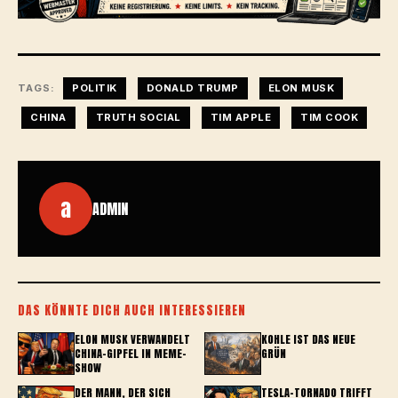
TAGS:
POLITIK
DONALD TRUMP
ELON MUSK
CHINA
TRUTH SOCIAL
TIM APPLE
TIM COOK
a
ADMIN
DAS KÖNNTE DICH AUCH INTERESSIEREN
ELON MUSK VERWANDELT
KOHLE IST DAS NEUE
CHINA-GIPFEL IN MEME-
GRÜN
SHOW
DER MANN, DER SICH
TESLA-TORNADO TRIFFT