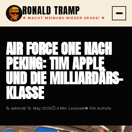
RONALD TRAMP
★
MACHT MEINUNG WIEDER GROSS!
★
AIR FORCE ONE NACH
PEKING: TIM APPLE
UND DIE MILLIARDÄRS-
KLASSE
📝 admin
📅 13. May 2026
⏱ 4 Min. Lesezeit
👁 104 Aufrufe