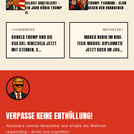
SELBST GRATULIERT –
TRUMP-TSUNAMI – ELON
EIN JAHR KÖNIG TRUMP
GEGEN DEN ORANGENEN
II.
‹ VORHERIGER
NÄCHSTER ›
DONALD TRUMP UND DIE
MARCO RUBIO IM NIKE-
USA XXL: VENEZUELA JETZT
TECH-MODUS: DIPLOMATIE
MIT STERNEN, S…
JETZT AUCH IM JOG…
VERPASSE KEINE ENTHÜLLUNG!
Abonniere meinen Newsletter und erhalte die Wahrheit
regelmäßig – direkt und ungefiltert.