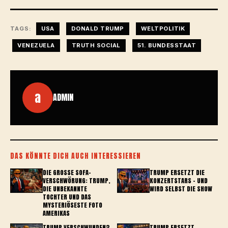
TAGS:
USA
DONALD TRUMP
WELTPOLITIK
VENEZUELA
TRUTH SOCIAL
51. BUNDESSTAAT
a
ADMIN
DAS KÖNNTE DICH AUCH INTERESSIEREN
DIE GROSSE SOFA-V
TRUMP ERSETZT DIE
ERSCHWÖRUNG: TRUMP, D
KONZERTSTARS – UND
IE UNBEKANNTE T
WIRD SELBST DIE SHOW
OCHTER UND DAS M
YSTERIÖSESTE FOTO A
MERIKAS
TRUMP VERSCHWUNDEN?
TRUMP ERSETZT