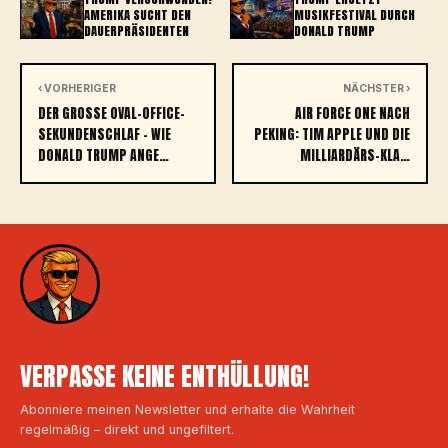
AMERIKA SUCHT DEN
MUSIKFESTIVAL DURCH
DAUERPRÄSIDENTEN
DONALD TRUMP
‹ VORHERIGER
NÄCHSTER ›
DER GROSSE OVAL-OFFICE-S
AIR FORCE ONE NACH
EKUNDENSCHLAF – WIE D
PEKING: TIM APPLE UND DIE
ONALD TRUMP ANGE…
MILLIARDÄRS-KLA…
VERPASSE KEINE ENTHÜLLUNG!
Abonniere meinen Newsletter und erhalte die Wahrheit
regelmäßig – direkt und ungefiltert.