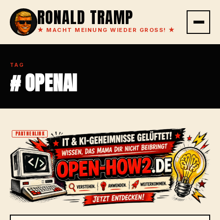
RONALD TRAMP
★
MACHT MEINUNG WIEDER GROSS!
★
TAG
# OPENAI
PARTNERLINK