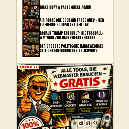
MAKE COPY & PASTE GREAT AGAIN!
AIR FORCE ONE ODER AIR FARCE ONE? – DER
FLIEGENDE GOLDPALAST HEBT AB
RONALD TRAMP ENTHÜLLT: DIE FUSSBALL-W
M WIRD ZUR DAUERWERBESENDUNG
DER GRÖSSTE POLITISCHE IMAGEWECHSEL S
EIT DER ERFINDUNG DES GOLDSPRAYS
PARTNERLINK