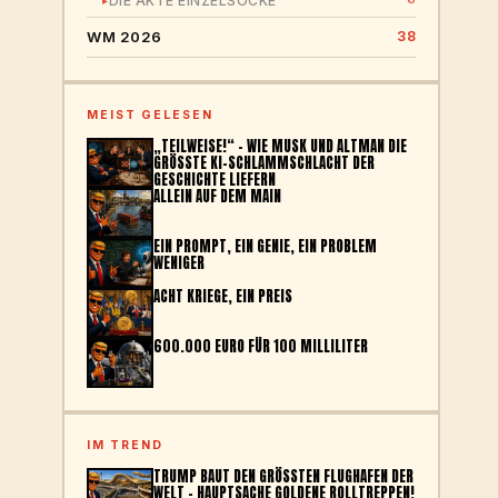
DIE AKTE EINZELSOCKE
▸
WM 2026
38
MEIST GELESEN
„TEILWEISE!“ – WIE MUSK UND ALTMAN DIE
GRÖSSTE KI-SCHLAMMSCHLACHT DER G
ESCHICHTE LIEFERN
ALLEIN AUF DEM MAIN
EIN PROMPT, EIN GENIE, EIN PROBLEM
WENIGER
ACHT KRIEGE, EIN PREIS
600.000 EURO FÜR 100 MILLILITER
IM TREND
TRUMP BAUT DEN GRÖSSTEN FLUGHAFEN DER W
ELT – HAUPTSACHE GOLDENE ROLLTREPPEN!