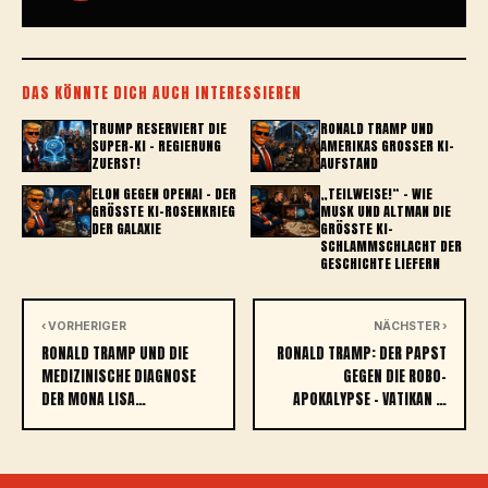
DAS KÖNNTE DICH AUCH INTERESSIEREN
TRUMP RESERVIERT DIE
RONALD TRAMP UND
SUPER-KI – REGIERUNG
AMERIKAS GROSSER KI-A
ZUERST!
UFSTAND
ELON GEGEN OPENAI – DER
„TEILWEISE!“ – WIE
GRÖSSTE KI-ROSENKRIEG D
MUSK UND ALTMAN DIE
ER GALAXIE
GRÖSSTE KI-S
CHLAMMSCHLACHT DER G
ESCHICHTE LIEFERN
‹ VORHERIGER
NÄCHSTER ›
RONALD TRAMP UND DIE
RONALD TRAMP: DER PAPST
MEDIZINISCHE DIAGNOSE
GEGEN DIE ROBO-
DER MONA LISA…
APOKALYPSE – VATIKAN …