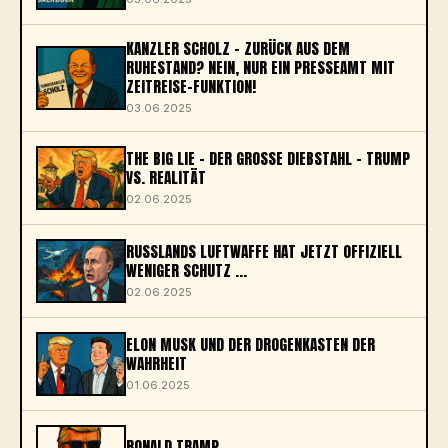
KANZLER SCHOLZ – ZURÜCK AUS DEM
RUHESTAND? NEIN, NUR EIN PRESSEAMT MIT
ZEITREISE-FUNKTION!
03.06.2025
THE BIG LIE – DER GROSSE DIEBSTAHL – TRUMP V
S. REALITÄT
02.06.2025
RUSSLANDS LUFTWAFFE HAT JETZT OFFIZIELL
WENIGER SCHUTZ ...
02.06.2025
ELON MUSK UND DER DROGENKASTEN DER
WAHRHEIT
01.06.2025
RONALD TRAMP