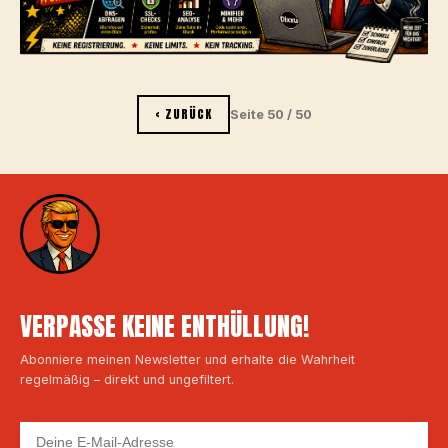
‹ ZURÜCK
Seite 50 / 50
VERPASSE KEINE ENTHÜLLUNG!
Abonniere meinen Newsletter und erhalte die Wahrheit
regelmäßig – direkt und ungefiltert.