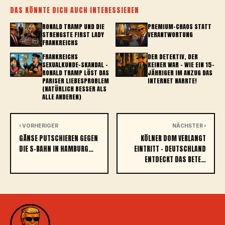
DAS KÖNNTE DICH AUCH INTERESSIEREN
RONALD TRAMP UND DIE
PREMIUM-CHAOS STATT
STRENGSTE FIRST LADY
VERANTWORTUNG
FRANKREICHS
FRANKREICHS
DER DETEKTIV, DER
SEXUALKUNDE-SKANDAL –
KEINER WAR – WIE EIN 15-
RONALD TRAMP LÖST DAS
JÄHRIGER IM ANZUG DAS
PARISER LIEBESPROBLEM
INTERNET NARRTE!
(NATÜRLICH BESSER ALS
ALLE ANDEREN)
‹ VORHERIGER
NÄCHSTER ›
GÄNSE PUTSCHIEREN GEGEN
KÖLNER DOM VERLANGT
DIE S-BAHN IN HAMBURG…
EINTRITT – DEUTSCHLAND
ENTDECKT DAS BETE…