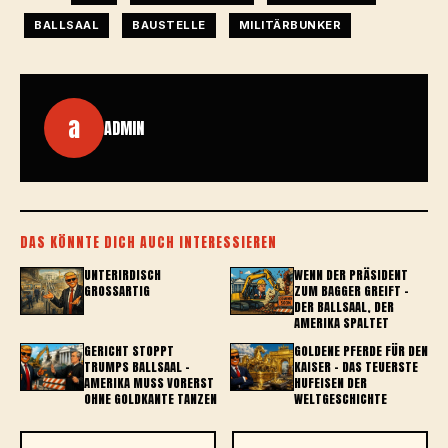
BALLSAAL
BAUSTELLE
MILITÄRBUNKER
a
ADMIN
DAS KÖNNTE DICH AUCH INTERESSIEREN
UNTERIRDISCH
WENN DER PRÄSIDENT
GROSSARTIG
ZUM BAGGER GREIFT –
DER BALLSAAL, DER
AMERIKA SPALTET
GERICHT STOPPT
GOLDENE PFERDE FÜR DEN
TRUMPS BALLSAAL –
KAISER – DAS TEUERSTE
AMERIKA MUSS VORERST
HUFEISEN DER
OHNE GOLDKANTE TANZEN
WELTGESCHICHTE