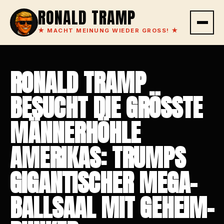
RONALD TRAMP
★
MACHT MEINUNG WIEDER GROSS!
★
RONALD TRAMP
BESUCHT DIE GRÖSSTE M
ÄNNERHÖHLE A
MERIKAS: TRUMPS G
IGANTISCHER MEGA-B
ALLSAAL MIT GEHEIM-B