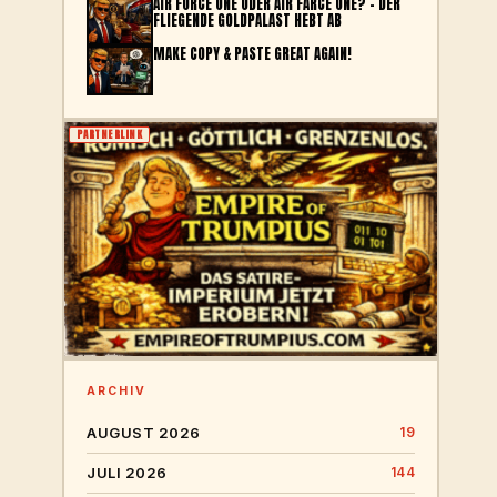
AIR FORCE ONE ODER AIR FARCE ONE? – DER
FLIEGENDE GOLDPALAST HEBT AB
MAKE COPY & PASTE GREAT AGAIN!
PARTNERLINK
ARCHIV
AUGUST 2026
19
JULI 2026
144