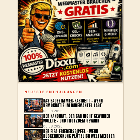
NEUESTE ENTHÜLLUNGEN
DAS BADEZIMMER-KABINETT – WENN
DEMOKRATIE IM BADEMANTEL TAGT
06.08.2026
DER KANDIDAT, DER GAR NICHT GEWINNEN
WOLLTE – UND TROTZDEM GEWANN
06.08.2026
DER FIFA-FRIEDENSGIPFEL – WENN
RÜCKENDECKUNG PLÖTZLICH WELTMEISTER