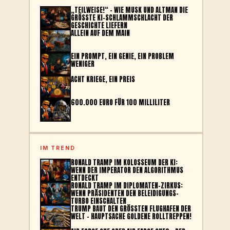
„TEILWEISE!“ – WIE MUSK UND ALTMAN DIE
GRÖSSTE KI-SCHLAMMSCHLACHT DER G
ESCHICHTE LIEFERN
ALLEIN AUF DEM MAIN
EIN PROMPT, EIN GENIE, EIN PROBLEM
WENIGER
ACHT KRIEGE, EIN PREIS
600.000 EURO FÜR 100 MILLILITER
IM TREND
RONALD TRAMP IM KOLOSSEUM DER KI:
WENN DER IMPERATOR DEN ALGORITHMUS
ENTDECKT
RONALD TRAMP IM DIPLOMATEN-ZIRKUS:
WENN PRÄSIDENTEN DEN BELEIDIGUNGS-
TURBO EINSCHALTEN
TRUMP BAUT DEN GRÖSSTEN FLUGHAFEN DER W
ELT – HAUPTSACHE GOLDENE ROLLTREPPEN!