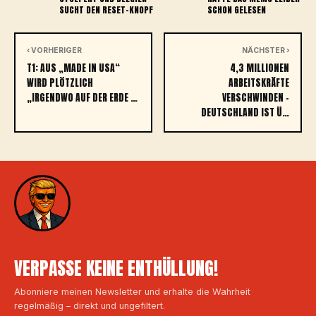
SUCHT DEN RESET-KNOPF
SCHON GELESEN
‹ VORHERIGER
NÄCHSTER ›
T1: AUS „MADE IN USA“
4,3 MILLIONEN
WIRD PLÖTZLICH
ARBEITSKRÄFTE
„IRGENDWO AUF DER ERDE …
VERSCHWINDEN –
DEUTSCHLAND IST Ü…
VERPASSE KEINE ENTHÜLLUNG!
Abonniere meinen Newsletter und erhalte die Wahrheit
regelmäßig – direkt und ungefiltert.