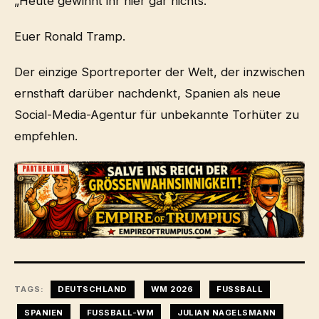
„Heute gewinnt ihr hier gar nichts.“
Euer Ronald Tramp.
Der einzige Sportreporter der Welt, der inzwischen
ernsthaft darüber nachdenkt, Spanien als neue
Social-Media-Agentur für unbekannte Torhüter zu
empfehlen.
PARTNERLINK
TAGS:
DEUTSCHLAND
WM 2026
FUSSBALL
SPANIEN
FUSSBALL-WM
JULIAN NAGELSMANN