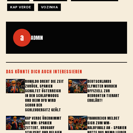
KAP VERDE
VOZINHA
a
ADMIN
DAS KÖNNTE DICH AUCH INTERESSIEREN
RONALDO DREHT DIE ZEIT
DEUTSCHLANDS
ZURÜCK, SPANIEN
ELFMETER WURDEN
SCHALTET ÖSTERREICH
OFFIZIELL ZUR
IN DEN SCHLAFMODUS
BEDROHTEN TIERART
UND BEIM DFB WIRD
ERKLÄRT!
SCHON DER
SCHLEUDERSITZ GEÖLT
KAP VERDE ÜBERNIMMT
FRANKREICH MELDET
DIE WM: SPANIEN
SICH ZUM WM-
ZITTERT, URUGUAY
HALBFINALE AN – SPANIEN
STOLPERT UND BELGIEN
HATTE DAS MEMO LEIDER