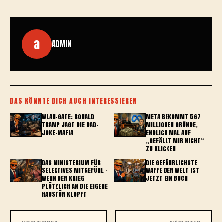
a
ADMIN
DAS KÖNNTE DICH AUCH INTERESSIEREN
WLAN-GATE: RONALD
META BEKOMMT 567
TRAMP JAGT DIE DAD-
MILLIONEN GRÜNDE,
JOKE-MAFIA
ENDLICH MAL AUF
„GEFÄLLT MIR NICHT“
ZU KLICKEN
DAS MINISTERIUM FÜR
DIE GEFÄHRLICHSTE
SELEKTIVES MITGEFÜHL –
WAFFE DER WELT IST
WENN DER KRIEG
JETZT EIN BUCH
PLÖTZLICH AN DIE EIGENE
HAUSTÜR KLOPFT