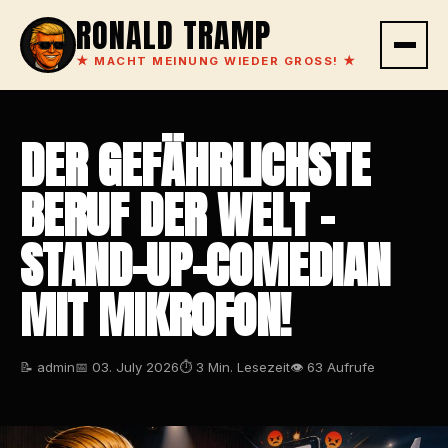
RONALD TRAMP
★
MACHT MEINUNG WIEDER GROSS!
★
DER GEFÄHRLICHSTE
BERUF DER WELT –
STAND-UP-COMEDIAN
MIT MIKROFON!
📝 admin
📅 03. July 2026
⏱ 3 Min. Lesezeit
👁 63 Aufrufe