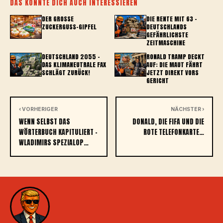
DAS KÖNNTE DICH AUCH INTERESSIEREN
DER GROSSE Z
DIE RENTE MIT 63 –
UCKERGUSS-GIPFEL
DEUTSCHLANDS
GEFÄHRLICHSTE
ZEITMASCHINE
DEUTSCHLAND 2055 –
RONALD TRAMP DECKT
DAS KLIMANEUTRALE FAX
AUF: DIE MAUT FÄHRT
SCHLÄGT ZURÜCK!
JETZT DIREKT VORS
GERICHT
‹ VORHERIGER
NÄCHSTER ›
WENN SELBST DAS
DONALD, DIE FIFA UND DIE
WÖRTERBUCH KAPITULIERT -
ROTE TELEFONKARTE…
WLADIMIRS SPEZIALOP…