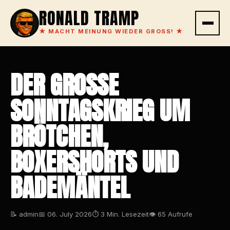
RONALD TRAMP
★
MACHT MEINUNG WIEDER GROSS!
★
DER GROSSE S
ONNTAGSKRIEG UM B
RÖTCHEN, B
OXERSHORTS UND B
ADEMÄNTEL
📝 admin
📅 06. July 2026
⏱ 3 Min. Lesezeit
👁 65 Aufrufe