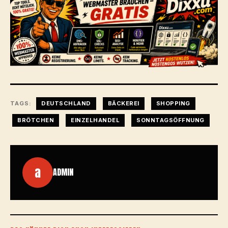
TAGS:
DEUTSCHLAND
BÄCKEREI
SHOPPING
BRÖTCHEN
EINZELHANDEL
SONNTAGSÖFFNUNG
a
ADMIN