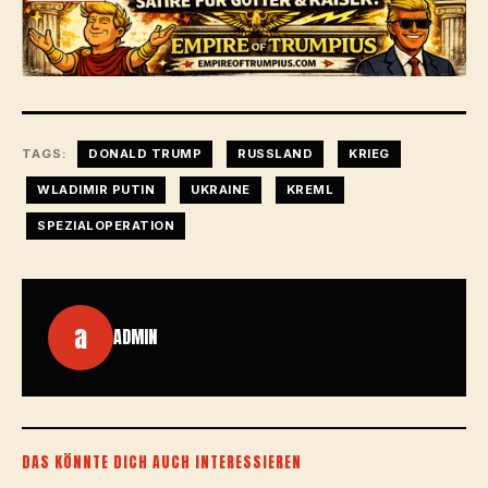
TAGS:
DONALD TRUMP
RUSSLAND
KRIEG
WLADIMIR PUTIN
UKRAINE
KREML
SPEZIALOPERATION
a
ADMIN
DAS KÖNNTE DICH AUCH INTERESSIEREN