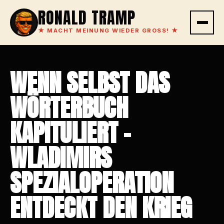
RONALD TRAMP
★
MACHT MEINUNG WIEDER GROSS!
★
WENN SELBST DAS
WÖRTERBUCH
KAPITULIERT -
WLADIMIRS
SPEZIALOPERATION
ENTDECKT DEN KRIEG