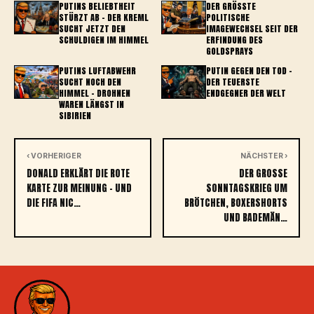
PUTINS BELIEBTHEIT
DER GRÖSSTE P
STÜRZT AB – DER KREML
OLITISCHE I
SUCHT JETZT DEN
MAGEWECHSEL SEIT DER E
SCHULDIGEN IM HIMMEL
RFINDUNG DES G
OLDSPRAYS
PUTINS LUFTABWEHR
PUTIN GEGEN DEN TOD –
SUCHT NOCH DEN
DER TEUERSTE
HIMMEL – DROHNEN
ENDGEGNER DER WELT
WAREN LÄNGST IN
SIBIRIEN
‹ VORHERIGER
NÄCHSTER ›
DONALD ERKLÄRT DIE ROTE
DER GROSSE S
KARTE ZUR MEINUNG – UND
ONNTAGSKRIEG UM B
DIE FIFA NIC…
RÖTCHEN, BOXERSHORTS U
ND BADEMÄN…