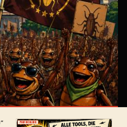
i“
PARTNERLINK