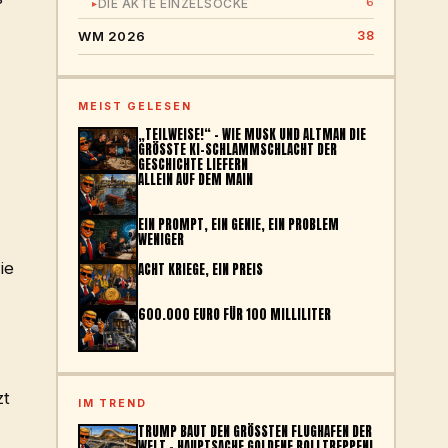
6
DIE AKTE EINZELSOCKE
▸
WM 2026
38
MEIST GELESEN
„TEILWEISE!“ – WIE MUSK UND ALTMAN DIE
GRÖSSTE KI-SCHLAMMSCHLACHT DER G
ESCHICHTE LIEFERN
ALLEIN AUF DEM MAIN
EIN PROMPT, EIN GENIE, EIN PROBLEM
WENIGER
ie
ACHT KRIEGE, EIN PREIS
600.000 EURO FÜR 100 MILLILITER
zt
IM TREND
TRUMP BAUT DEN GRÖSSTEN FLUGHAFEN DER W
ELT – HAUPTSACHE GOLDENE ROLLTREPPEN!