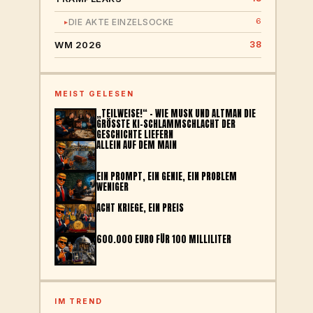
6
DIE AKTE EINZELSOCKE
▸
WM 2026
38
MEIST GELESEN
„TEILWEISE!“ – WIE MUSK UND ALTMAN DIE
GRÖSSTE KI-SCHLAMMSCHLACHT DER G
ESCHICHTE LIEFERN
ALLEIN AUF DEM MAIN
EIN PROMPT, EIN GENIE, EIN PROBLEM
WENIGER
ACHT KRIEGE, EIN PREIS
600.000 EURO FÜR 100 MILLILITER
IM TREND