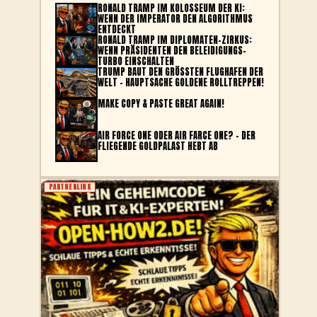
RONALD TRAMP IM KOLOSSEUM DER KI:
WENN DER IMPERATOR DEN ALGORITHMUS
ENTDECKT
RONALD TRAMP IM DIPLOMATEN-ZIRKUS:
WENN PRÄSIDENTEN DEN BELEIDIGUNGS-
TURBO EINSCHALTEN
TRUMP BAUT DEN GRÖSSTEN FLUGHAFEN DER W
ELT – HAUPTSACHE GOLDENE ROLLTREPPEN!
MAKE COPY & PASTE GREAT AGAIN!
AIR FORCE ONE ODER AIR FARCE ONE? – DER
FLIEGENDE GOLDPALAST HEBT AB
PARTNERLINK