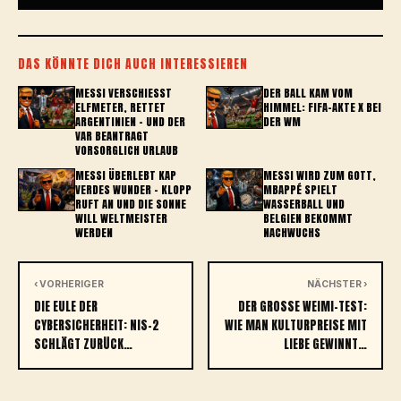
DAS KÖNNTE DICH AUCH INTERESSIEREN
MESSI VERSCHIESST E
DER BALL KAM VOM
LFMETER, RETTET A
HIMMEL: FIFA-AKTE X BEI
RGENTINIEN – UND DER V
DER WM
AR BEANTRAGT V
ORSORGLICH URLAUB
MESSI ÜBERLEBT KAP
MESSI WIRD ZUM GOTT,
VERDES WUNDER – KLOPP
MBAPPÉ SPIELT
RUFT AN UND DIE SONNE
WASSERBALL UND
WILL WELTMEISTER
BELGIEN BEKOMMT
WERDEN
NACHWUCHS
‹ VORHERIGER
NÄCHSTER ›
DIE EULE DER
DER GROSSE WEIMI-TEST: W
CYBERSICHERHEIT: NIS-2
IE MAN KULTURPREISE MIT L
SCHLÄGT ZURÜCK…
IEBE GEWINNT…