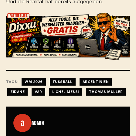
Und die Realität hat bereits aufgegeben.
PARTNERLINK
TAGS:
WM 2026
FUSSBALL
ARGENTINIEN
ZIDANE
VAR
LIONEL MESSI
THOMAS MÜLLER
a
ADMIN