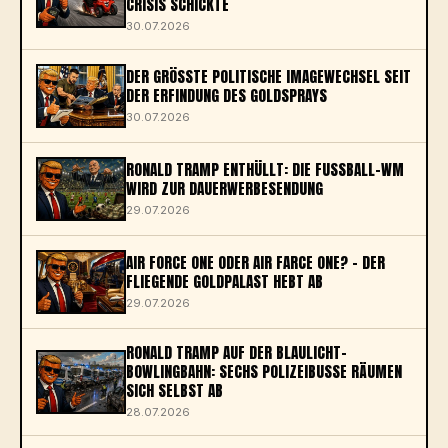
CRISIS SCHICKTE
30.07.2026
DER GRÖSSTE POLITISCHE IMAGEWECHSEL SEIT D
ER ERFINDUNG DES GOLDSPRAYS
30.07.2026
RONALD TRAMP ENTHÜLLT: DIE FUSSBALL-WM W
IRD ZUR DAUERWERBESENDUNG
29.07.2026
AIR FORCE ONE ODER AIR FARCE ONE? – DER
FLIEGENDE GOLDPALAST HEBT AB
29.07.2026
RONALD TRAMP AUF DER BLAULICHT-
BOWLINGBAHN: SECHS POLIZEIBUSSE RÄUMEN
SICH SELBST AB
28.07.2026