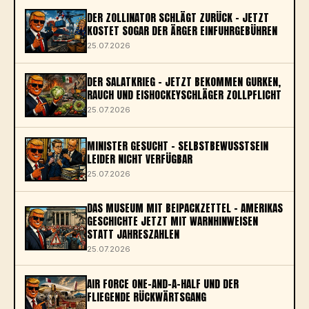
DER ZOLLINATOR SCHLÄGT ZURÜCK – JETZT
KOSTET SOGAR DER ÄRGER EINFUHRGEBÜHREN
25.07.2026
DER SALATKRIEG – JETZT BEKOMMEN GURKEN,
RAUCH UND EISHOCKEYSCHLÄGER ZOLLPFLICHT
25.07.2026
MINISTER GESUCHT – SELBSTBEWUSSTSEIN
LEIDER NICHT VERFÜGBAR
25.07.2026
DAS MUSEUM MIT BEIPACKZETTEL – AMERIKAS
GESCHICHTE JETZT MIT WARNHINWEISEN
STATT JAHRESZAHLEN
25.07.2026
AIR FORCE ONE-AND-A-HALF UND DER
FLIEGENDE RÜCKWÄRTSGANG