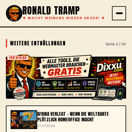
RONALD TRAMP
★
MACHT MEINUNG WIEDER GROSS!
★
WEITERE ENTHÜLLUNGEN
Seite 2 / 50
PARTNERLINK
AFRIKA VERLEGT – WENN DIE WELTKARTE
PLÖTZLICH HOMEOFFICE MACHT
31.07.2026