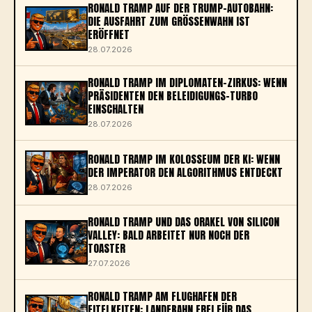
RONALD TRAMP AUF DER TRUMP-AUTOBAHN:
DIE AUSFAHRT ZUM GRÖSSENWAHN IST E
RÖFFNET
28.07.2026
RONALD TRAMP IM DIPLOMATEN-ZIRKUS: WENN
PRÄSIDENTEN DEN BELEIDIGUNGS-TURBO
EINSCHALTEN
28.07.2026
RONALD TRAMP IM KOLOSSEUM DER KI: WENN
DER IMPERATOR DEN ALGORITHMUS ENTDECKT
28.07.2026
RONALD TRAMP UND DAS ORAKEL VON SILICON
VALLEY: BALD ARBEITET NUR NOCH DER
TOASTER
27.07.2026
RONALD TRAMP AM FLUGHAFEN DER
EITELKEITEN: LANDEBAHN FREI FÜR DAS