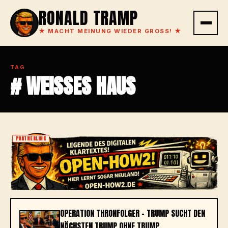
RONALD TRAMP
★
MACHT MEINUNG WIEDER GROSS!
★
TAG
# WEISSES HAUS
PARTNERLINK
OPERATION THRONFOLGER – TRUMP SUCHT DEN
NÄCHSTEN TRUMP OHNE TRUMP